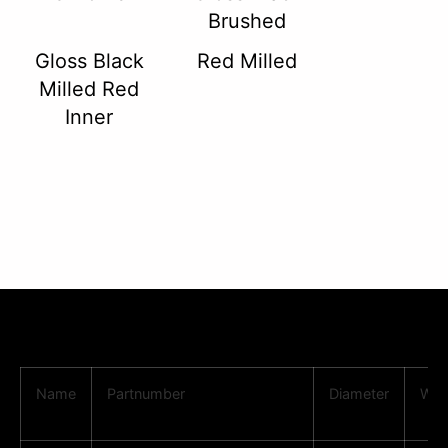
Brushed
Gloss Black
Red Milled
Milled Red
Inner
Name
Partnumber
Diameter
Wid